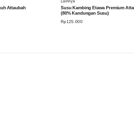
Lainnya
guh Attaubah
Susu Kambing Etawa Premium Att
(80% Kandungan Susu)
Rp
125.000