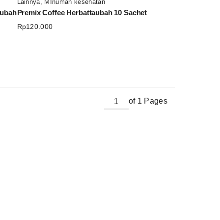
Lainnya
,
MInuman kesehatan
aubah
Premix Coffee Herbattaubah 10 Sachet
Rp
120.000
of 1 Pages