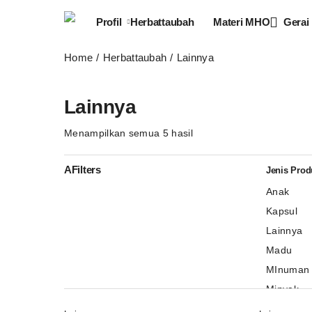
Profil
Herbattaubah
Materi MHO
Gerai
Home
Herbattaubah
Lainnya
Lainnya
Diurutkan
Menampilkan semua 5 hasil
menurut
yang
AFilters
Jenis Prod
terbaru
Anak
Kapsul
Lainnya
Madu
MInuman 
Minyak
Perawata