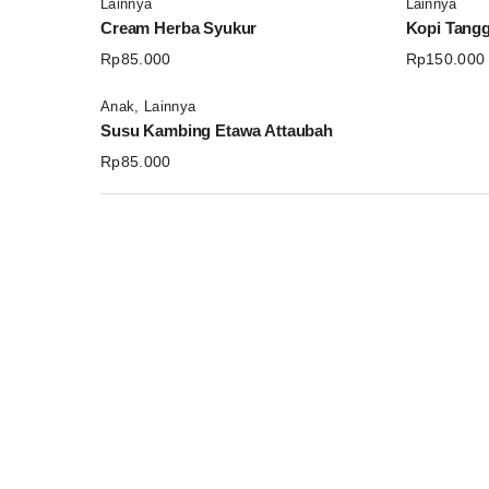
Lainnya
Lainnya
Cream Herba Syukur
Kopi Tang
Rp
85.000
Rp
150.000
Anak
,
Lainnya
Susu Kambing Etawa Attaubah
Rp
85.000