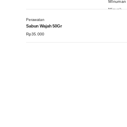
MInuman 
Minyak
Perawata
Perawatan
Sabun Wajah 50Gr
Rp
35.000