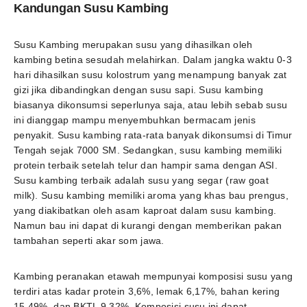
Kandungan Susu Kambing
Susu Kambing merupakan susu yang dihasilkan oleh
kambing betina sesudah melahirkan. Dalam jangka waktu 0-3
hari dihasilkan susu kolostrum yang menampung banyak zat
gizi jika dibandingkan dengan susu sapi. Susu kambing
biasanya dikonsumsi seperlunya saja, atau lebih sebab susu
ini dianggap mampu menyembuhkan bermacam jenis
penyakit. Susu kambing rata-rata banyak dikonsumsi di Timur
Tengah sejak 7000 SM. Sedangkan, susu kambing memiliki
protein terbaik setelah telur dan hampir sama dengan ASI.
Susu kambing terbaik adalah susu yang segar (raw goat
milk). Susu kambing memiliki aroma yang khas bau prengus,
yang diakibatkan oleh asam kaproat dalam susu kambing.
Namun bau ini dapat di kurangi dengan memberikan pakan
tambahan seperti akar som jawa.
Kambing peranakan etawah mempunyai komposisi susu yang
terdiri atas kadar protein 3,6%, lemak 6,17%, bahan kering
15,49%, dan BKTL 9,32%. Komposisi susu ini dapat