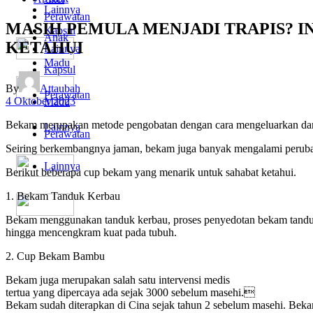
Lainnya
Perawatan
MASIH PEMULA MENJADI TRAPIS? 
Kapsul
Anak
KETAHUI
Lainnya
Madu
Kapsul
By
Attaubah
Perawatan
4 Oktober 2023
Madu
Bekam merupakan metode pengobatan dengan cara mengeluarkan darah
Lainnya
Perawatan
Seiring berkembangnya jaman, bekam juga banyak mengalami perubah
Lainnya
Berikut beberapa cup bekam yang menarik untuk sahabat ketahui.
1. Bekam Tanduk Kerbau
Bekam menggunakan tanduk kerbau, proses penyedotan bekam tanduk 
hingga mencengkram kuat pada tubuh.
2. Cup Bekam Bambu
Bekam juga merupakan salah satu intervensi medis
tertua yang dipercaya ada sejak 3000 sebelum masehi.
Bekam sudah diterapkan di Cina sejak tahun 2 sebelum masehi. Bekam