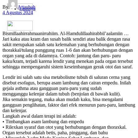
By
Attaubah
Lainnya
4 Agustus 2024
Bismillaahirrahmaanirrahiim. Al-Hamdulillaahirabbil’aalamiin …
Jari kaku atau kram dan susah balik sendiri atau balik dengan rasa
sakit merupakan salah satu kelemahan yang berhubungan dengan
thorakkal/tulang punggung ruas 1-6 dan akan berhubungan dengan
organ yang ada di dalamnya. Contoh: jantung dan paru- paru
kaku/kram, terjadi karena lendir yang menekan pada organ tersebut
sehingga mempengaruhi sistem keseimbangan gerak otot dan saraf.
Lendir ini salah satu sisa metabolisme tubuh di saluran cerna yang
disebut esofagus, berupa asam lambung dan cairan empedu. Inilah
gejala asthma atau gangguan paru-paru yang sudah
mengganggu kelenjar dalam tubuh (benjolan di bawah kulit).
Jika semakin tegang, maka akan mudah kaku, bisa mengalami
gangguan penglihatan, faktor dari efek menurun paru-paru, lambung
dan kelenjar.
Langkah awal dalam terapi ini adalah:
• Timbangkan asam lambung dan empedu
• Rilexkan syaraf dan otot yang berhubungan dengan thoraxkal.
Organ tersebut adalah betis, paha, pinggang, dan bahu