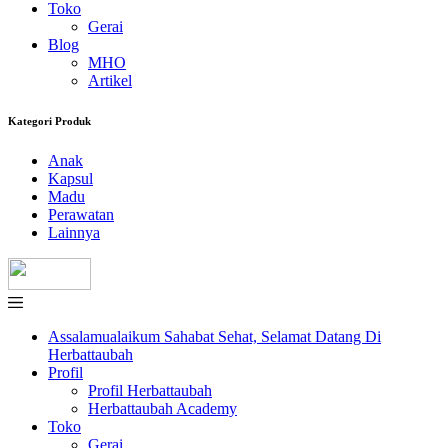
Toko
Gerai
Blog
MHO
Artikel
Kategori Produk
Anak
Kapsul
Madu
Perawatan
Lainnya
Assalamualaikum Sahabat Sehat, Selamat Datang Di
Herbattaubah
Profil
Profil Herbattaubah
Herbattaubah Academy
Toko
Gerai