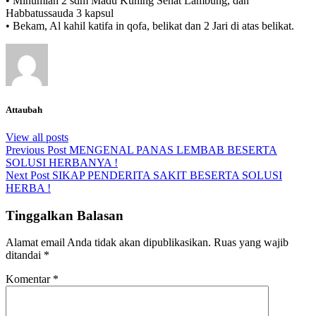
• Minumlah 2 sdm Madu Kuning Sehat Lambung, dan
Habbatussauda 3 kapsul
• Bekam, Al kahil katifa in qofa, belikat dan 2 Jari di atas belikat.
Attaubah
View all posts
Previous Post
MENGENAL PANAS LEMBAB BESERTA
SOLUSI HERBANYA !
Next Post
SIKAP PENDERITA SAKIT BESERTA SOLUSI
HERBA !
Tinggalkan Balasan
Alamat email Anda tidak akan dipublikasikan.
Ruas yang wajib
ditandai
*
Komentar
*