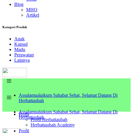
Blog
MHO
Artikel
Kategori Produk
Anak
Kapsul
Madu
Perawatan
Lainnya
Assalamualaikum Sahabat Sehat, Selamat Datang Di
Herbattaubah
Assalamualaikum Sahabat Sehat, Selamat Datang Di
Profil
Herbattaubah
Profil Herbattaubah
Herbattaubah Academy
Profil