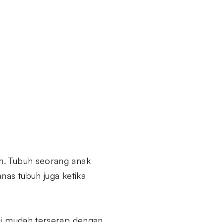
h. Tubuh seorang anak
nas tubuh juga ketika
isi mudah terserap dengan