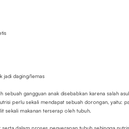
tis
k jadi daging/lemas
lah sebuah gangguan anak disebabkan karena salah asu
trisi perlu sekali mendapat sebuah dorongan, yaitu: pa
lit sekali makanan terserap oleh tubuh.
ut serta dalam proses penyerapan tubuh sehingga nutr