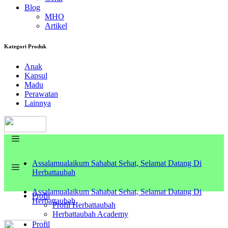
Blog
MHO
Artikel
Kategori Produk
Anak
Kapsul
Madu
Perawatan
Lainnya
Assalamualaikum Sahabat Sehat, Selamat Datang Di
Herbattaubah
Assalamualaikum Sahabat Sehat, Selamat Datang Di
Profil
Herbattaubah
Profil Herbattaubah
Herbattaubah Academy
Profil