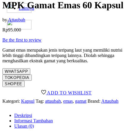
MPK Gamat Emas 60 Kapsul
Lainnya
by
Attaubah
Rp
95.000
Be the first to review
Gamat emas merupakan jenis teripang laut yang memiliki nutrisi
lebih tinggi dibandingkan teripang lainnya. Diolah sehingga
menghasilkan ekstrak gamat yang berkualitas.
WHATSAPP
TOKOPEDIA
SHOPEE
ADD TO WISHLIST
Kategori:
Kapsul
Tag:
attaubah
,
emas
,
gamat
Brand:
Attaubah
Deskripsi
Informasi Tambahan
Ulasan (0)