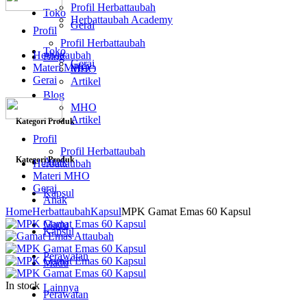
Profil Herbattaubah
Toko
Herbattaubah Academy
Gerai
Profil
Profil Herbattaubah
Toko
Herbattaubah
Blog
Gerai
Materi MHO
MHO
Gerai
Artikel
Blog
MHO
Artikel
Kategori Produk
Profil
Profil Herbattaubah
Kategori Produk
Anak
Herbattaubah
Materi MHO
Gerai
Kapsul
Anak
Home
Herbattaubah
Kapsul
MPK Gamat Emas 60 Kapsul
Madu
Kapsul
Perawatan
Madu
In stock
Lainnya
Perawatan