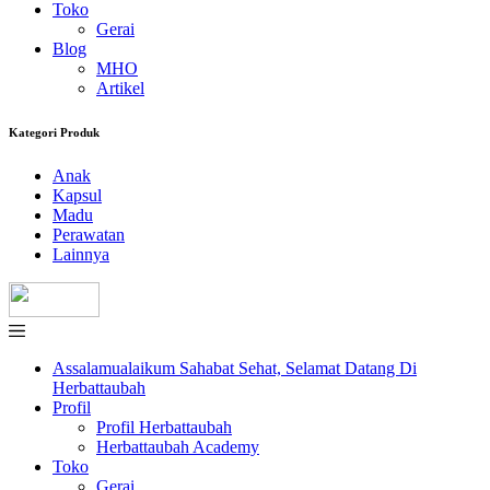
Toko
Gerai
Blog
MHO
Artikel
Kategori Produk
Anak
Kapsul
Madu
Perawatan
Lainnya
Assalamualaikum Sahabat Sehat, Selamat Datang Di
Herbattaubah
Profil
Profil Herbattaubah
Herbattaubah Academy
Toko
Gerai