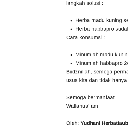
langkah solusi :
Herba madu kuning se
Herba habbapro sudah
Cara konsumsi :
Minumlah madu kunin
Minumlah habbapro 2
Biidznillah, semoga per
usus kita dan tidak hany
Semoga bermanfaat
Wallahua’lam
Oleh:
Yudhani Herbattau