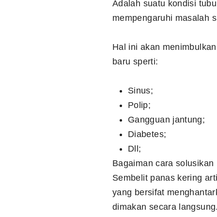
Adalah suatu kondisi tub
mempengaruhi masalah su
Hal ini akan menimbulka
baru sperti:
Sinus;
Polip;
Gangguan jantung;
Diabetes;
Dll;
Bagaiman cara solusikan h
Sembelit panas kering art
yang bersifat menghantar
dimakan secara langsung.