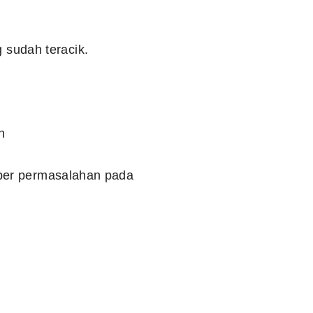
sudah teracik.
h
mber permasalahan pada