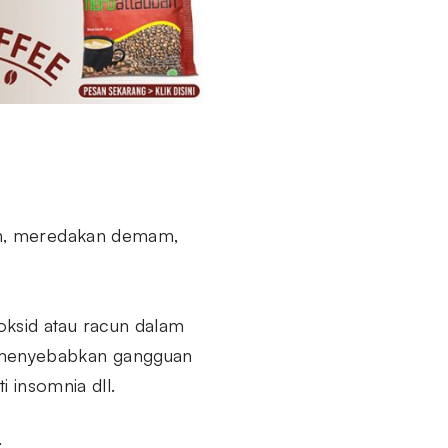
buh, meredakan demam,
oksid atau racun dalam
n menyebabkan gangguan
i insomnia dll.
: