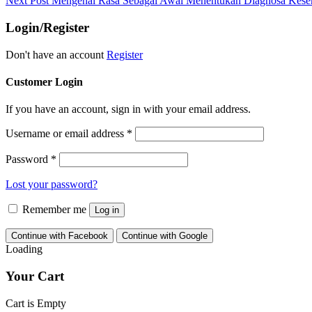
Next Post
Mengenal Rasa Sebagai Awal Menentukan Diagnosa Kese
Login/Register
Don't have an account
Register
Customer Login
If you have an account, sign in with your email address.
Username or email address
*
Password
*
Lost your password?
Remember me
Log in
Continue with Facebook
Continue with Google
Loading
Your Cart
Cart is Empty