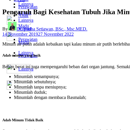
Lainnya
Perawatan
Pengaruh Bagi Kesehatan Tubuh Jika Min
Kapsul
Anak
Lainnya
Madu
By
Dr. Yudha Setiawan, BSc., Msc.MED.
Kapsul
14 November 2019
27 November 2022
Perawatan
Madu
Minum air putih adalah kebaikan tapi kalau minum air putih berlebihan
Lainnya
Perawatan
Adab minum yang baik
Beban berat ini juga mempengaruhi beban dari organ jantung. Semak
Lainnya
Minumlah semampunya;
Minumlah sebutuhnya;
Minumlah tanpa meniupnya;
Minumlah duduk;
Minumlah dengan membaca Basmalah;
Adab Minum Tidak Baik