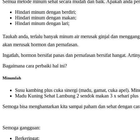
Semua metode minum sehat secara mudah dan baik. Apakah anda pern
Hindari minum dengan berdiri;
Hindari minum dengan makan;
Hindari minum dengan lari;
Taukah anda, terlalu banyak minum air merusak ginjal dan mengganggu daya ingat. Rasulullah ﷺ mengajarkan kita minumlah seteguk demi seteguk. 
akan merusak hormon dan pernafasan.
Ingatlah, hormon bersifat panas dan pernafasan bersifat hangat. Arti
Bagaimana cara perbaiki hal ini?
Minumlah
Susu kambing plus cuka sinergi (madu, gamat, cuka apel). Min
Madu Kuning Sehat Lambung 2 sendok makan 3 x sehari plus g
Semoga bisa menghantarkan kita sampai paham dan sehat dengan cara
Semoga gangguan:
Berkeringat;