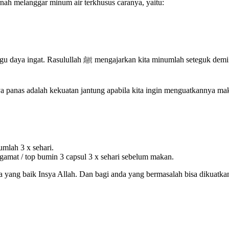
ah melanggar minum air terkhusus caranya, yaitu:
Atau kita memilih sakit, dengan cara minum yang salah
nya panas adalah kekuatan jantung apabila kita ingin menguatkannya mak
umlah 3 x sehari.
amat / top bumin 3 capsul 3 x sehari sebelum makan.
 yang baik Insya Allah. Dan bagi anda yang bermasalah bisa dikuatka