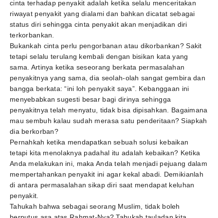
cinta terhadap penyakit adalah ketika selalu menceritakan
riwayat penyakit yang dialami dan bahkan dicatat sebagai
status diri sehingga cinta penyakit akan menjadikan diri
terkorbankan.
Bukankah cinta perlu pengorbanan atau dikorbankan? Sakit
tetapi selalu terulang kembali dengan bisikan kata yang
sama. Artinya ketika seseorang berkata permasalahan
penyakitnya yang sama, dia seolah-olah sangat gembira dan
bangga berkata: “ini loh penyakit saya”. Kebanggaan ini
menyebabkan sugesti besar bagi dirinya sehingga
penyakitnya telah menyatu, tidak bisa dipisahkan. Bagaimana
mau sembuh kalau sudah merasa satu penderitaan? Siapkah
dia berkorban?
Pernahkah ketika mendapatkan sebuah solusi kebaikan
tetapi kita menolaknya padahal itu adalah kebaikan? Ketika
Anda melakukan ini, maka Anda telah menjadi pejuang dalam
mempertahankan penyakit ini agar kekal abadi. Demikianlah
di antara permasalahan sikap diri saat mendapat keluhan
penyakit.
Tahukah bahwa sebagai seorang Muslim, tidak boleh
berputus asa atas Rahmat-Nya? Tahukah tauladan kita,