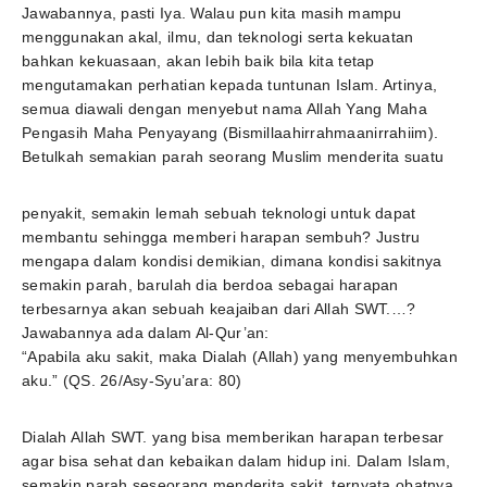
Jawabannya, pasti Iya. Walau pun kita masih mampu
menggunakan akal, ilmu, dan teknologi serta kekuatan
bahkan kekuasaan, akan lebih baik bila kita tetap
mengutamakan perhatian kepada tuntunan Islam. Artinya,
semua diawali dengan menyebut nama Allah Yang Maha
Pengasih Maha Penyayang (Bismillaahirrahmaanirrahiim).
Betulkah semakian parah seorang Muslim menderita suatu
penyakit, semakin lemah sebuah teknologi untuk dapat
membantu sehingga memberi harapan sembuh? Justru
mengapa dalam kondisi demikian, dimana kondisi sakitnya
semakin parah, barulah dia berdoa sebagai harapan
terbesarnya akan sebuah keajaiban dari Allah SWT.…?
Jawabannya ada dalam Al-Qur’an:
“Apabila aku sakit, maka Dialah (Allah) yang menyembuhkan
aku.” (QS. 26/Asy-Syu’ara: 80)
Dialah Allah SWT. yang bisa memberikan harapan terbesar
agar bisa sehat dan kebaikan dalam hidup ini. Dalam Islam,
semakin parah seseorang menderita sakit, ternyata obatnya