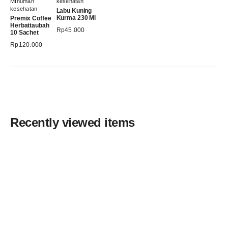
MInuman
kesehatan
kesehatan
Labu Kuning
Kurma 230 Ml
Premix Coffee
Herbattaubah
Rp
45.000
10 Sachet
Rp
120.000
Recently viewed items