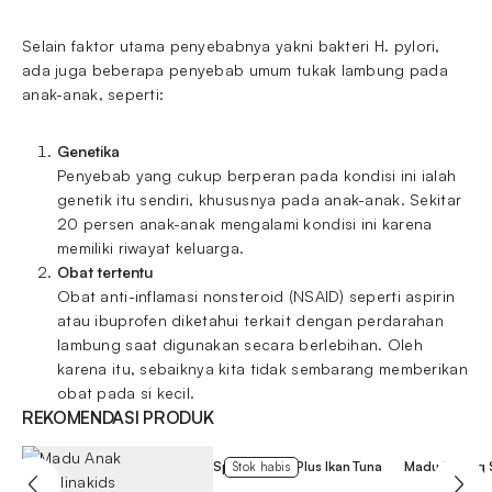
Selain faktor utama penyebabnya yakni bakteri H. pylori,
ada juga beberapa penyebab umum tukak lambung pada
anak-anak, seperti:
Genetika
Penyebab yang cukup berperan pada kondisi ini ialah
genetik itu sendiri, khususnya pada anak-anak. Sekitar
20 persen anak-anak mengalami kondisi ini karena
memiliki riwayat keluarga.
Obat tertentu
Obat anti-inflamasi nonsteroid (NSAID) seperti aspirin
atau ibuprofen diketahui terkait dengan perdarahan
lambung saat digunakan secara berlebihan. Oleh
karena itu, sebaiknya kita tidak sembarang memberikan
obat pada si kecil.
REKOMENDASI PRODUK
Spirulinakids Plus Ikan Tuna
Madu Kuning 
Stok habis