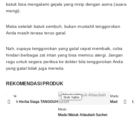
batuk bisa mengalami gejala yang mirip dengan asma (suara
mengi).
Maka setelah batuk sembuh, bukan mustahil tenggorokan
Anda masih terasa terus gatal.
Nah, supaya tenggorokan yang gatal cepat membaik, coba
hindari berbagai zat iritan yang bisa memicu alergi. Jangan
ragu untuk segera periksa ke dokter bila tenggorokan Anda
yang gatal tidak juga mereda.
REKOMENDASI PRODUK
Minyak
Madu
Stok habis
Minyak Herba Siaga TANGGUH
Madu Watuk 1
Madu
Madu Watuk Attaubah Sachet